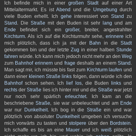
Ich befinde mich in einer
großen
Stadt
auf einer Art
Mittelaltermarkt. Es ist
Abend
und die
Umgebung
durch
viele Buden erhellt. Ich
gehe
interessiert von
Stand
zu
Stand
. Die
Straße
mit den Buden ist sehr
lang
und am
Ende
befindet sich ein
großer
, breiter, angestrahlter
Kirchturm
. Als ich auf die Kirchturmuhr sehe,
erinnere
ich
mich plötzlich, dass ich ja mit der
Bahn
in die
Stadt
gekommen bin und der letzte
Zug
in einer halben
Stunde
fahren
würde. Ich kann mich jedoch nicht mehr an den
Weg
zum
Bahnhof
erinnern
und
frage
deshalb an einem
Stand
.
Man sagt mir, ich müsste bis fast zum
Kirchturm
laufen
und
dann einer
kleinen
Straße
links
folgen, dann würde ich den
Bahnhof
schon sehen. Ich
lief
los
, die Buden
links
und
rechts
der
Straße
lies ich hinter mir und die
Straße
war jetzt
nur noch sehr spärlich
erleuchtet
. Ich kam an die
beschriebene
Straße
, sie war unbeleuchtet und am
Ende
war nur
Dunkelheit
. Ich bog in die
Straße
ein und war
plötzlich von absoluter
Dunkelheit
umgeben ich versuche
mich vorwärts zu tasten und
stolpere
über den
Bordstein
.
Ich schaffe es bis an eine
Mauer
und ich
weiß
plötzlich