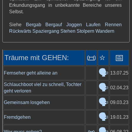
Erkundungsgang in unbekannte Bereiche unseres
Selbst.
Siehe
Bergab
Bergauf
Joggen
Laufen
Rennen
Rückwärts
Spaziergang
Stehen
Stolpern
Wandern
📜
⭐️
📅
Träume mit GEHEN:
🗣️
Fernseher geht alleine an
13.07.25
Schlauchboot viel zu schnell, Tochter
🗣️
02.04.23
geht verloren
🗣️
Gemeinsam losgehen
09.03.23
🗣️
Fremdgehen
19.01.23
🗣️
📜
Wer muss gehen?
06.08.22