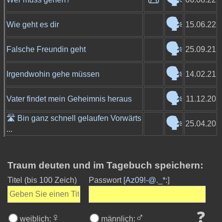
🗣️
Wie geht es dir
15.06.22
🗣️
Falsche Freundin geht
25.09.21
🗣️
Irgendwohin gehe müssen
14.02.21
🗣️
Vater findet mein Geheimnis heraus
11.12.20
🛣️ Bin ganz schnell gelaufen Vorwärts
🗣️
25.04.20
...
Traum deuten und im Tagebuch speichern:
Titel
(bis 100 Zeich)
Passwort [
Az09!-@._*:
]
❓
♀
♂
weiblich:
männlich: