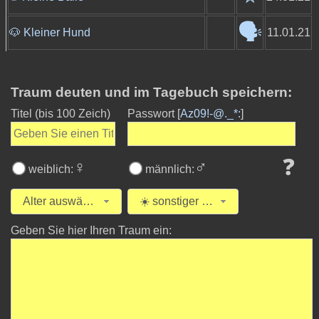
🗣️
🐶 Kleiner Hund
11.01.21
Traum deuten und im Tagebuch speichern:
Titel
(bis 100 Zeich)
Passwort [
Az09!-@._*:
]
❓
♀
♂
weiblich:
männlich:
Alter auswählen
☀️ sonstiger Traum
Geben Sie hier Ihren Traum ein: