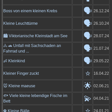
🗣️
Boss von einem kleinen Krebs
26.12.24
🗣️
Kleine Leuchttürme
26.10.24
🗣️
🏙 Viktorianische Kleinstadt am See
28.07.24
🚴 🚗 Unfall mit Sachschaden an
🗣️
21.07.24
Fahrrad und ...
🗣️
👶 Kleinkind
29.05.22
⭐️
Kleiner Finger zuckt
16.04.22
🌟
🐭 Kleine maeuse
02.06.21
🐟 Viele kleine lebendige Fische im
💫
04.04.21
Bett
⭐️
⚽️ Kleine Bälle
24.01.21