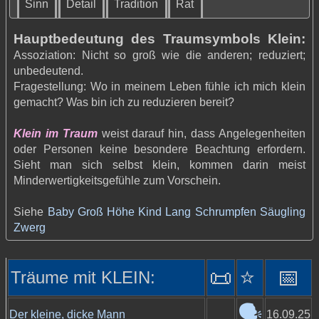
Sinn
Detail
Tradition
Rat
Hauptbedeutung des Traumsymbols Klein:
Assoziation: Nicht so groß wie die anderen; reduziert;
unbedeutend.
Fragestellung: Wo in meinem Leben fühle ich mich klein
gemacht? Was bin ich zu reduzieren bereit?
Klein im Traum
weist darauf hin, dass Angelegenheiten
oder Personen keine besondere Beachtung erfordern.
Sieht man sich selbst klein, kommen darin meist
Minderwertigkeitsgefühle zum Vorschein.
Siehe
Baby
Groß
Höhe
Kind
Lang
Schrumpfen
Säugling
Zwerg
📜
⭐️
📅
Träume mit KLEIN:
🗣️
Der kleine, dicke Mann
16.09.25