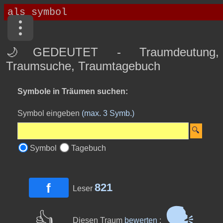
🌙GEDEUTET - Traumdeutung,
Traumsuche, Traumtagebuch
Symbole in Träumen suchen:
Symbol eingeben
(max. 3 Symb.)
Symbol
Tagebuch
f
821
Leser
🗣
👍
Diesen Traum
bewerten
: