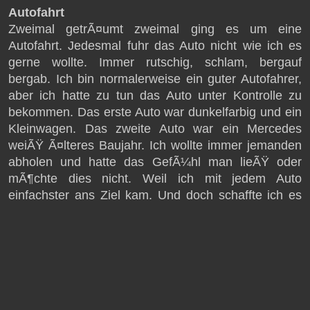
Autofahrt
Zweimal getrÃ¤umt zweimal ging es um eine
Autofahrt. Jedesmal fuhr das Auto nicht wie ich es
gerne wollte. Immer rutschig, schlam, bergauf
bergab. Ich bin normalerweise ein guter Autofahrer,
aber ich hatte zu tun das Auto unter Kontrolle zu
bekommen. Das erste Auto war dunkelfarbig und ein
Kleinwagen. Das zweite Auto war ein Mercedes
weiÃŸ Ã¤lteres Baujahr. Ich wollte immer jemanden
abholen und hatte das GefÃ¼hl man lieÃŸ oder
mÃ¶chte dies nicht. Weil ich mit jedem Auto
einfachster ans Ziel kam. Und doch schaffte ich es
mit jedem Auto ans Ziel zu kommen. Ruhig und
diszipliniert
© 2026 GEDEUTET.de – Alle Rechte vorbehalten