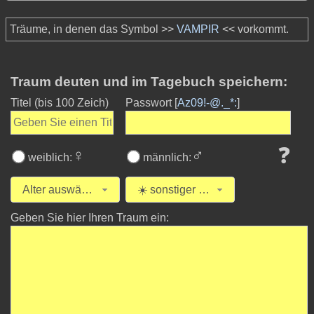
Träume, in denen das Symbol >>
VAMPIR
<< vorkommt.
Traum deuten und im Tagebuch speichern:
Titel
(bis 100 Zeich)
Passwort [
Az09!-@._*:
]
❓
♀
♂
weiblich:
männlich:
Alter auswählen
☀️ sonstiger Traum
Geben Sie hier Ihren Traum ein: