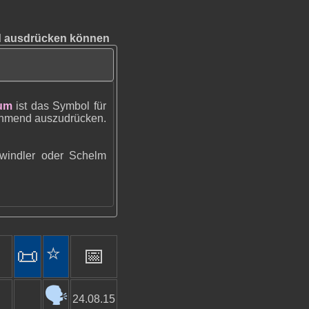
nd ausdrücken können
aum
ist das Symbol für
hahmend auszudrücken.
hwindler oder Schelm
⭐️
📜
📅
🗣️
24.08.15