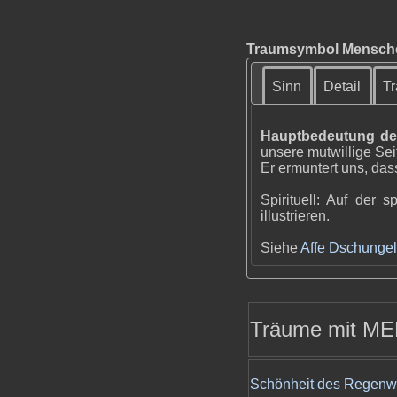
Traumsymbol Menschen
Sinn
Detail
Tr
Hauptbedeutung de
unsere mutwillige Se
Er ermuntert uns, da
Spirituell: Auf der
illustrieren.
Siehe
Affe
Dschungel
Träume mit M
Schönheit des Regenw