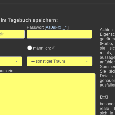
 im Tagebuch speichern:
Passwort [
Az09!-@._*:
]
Achten 
Eige
geträu
(Farbe,
♂
männlich:
sie si
rechts,
aussag
☀️ sonstiger Traum
anfühle
Sommer,
aum ein:
Sie sic
Details
genaue
ausfalle
📜
besonde
reale 
sich in