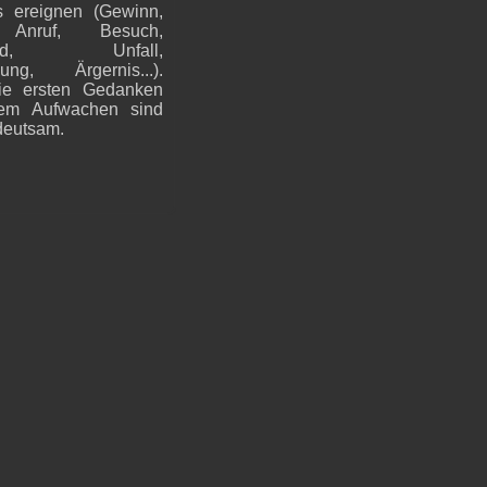
 ereignen (Gewinn,
, Anruf, Besuch,
hied, Unfall,
gung, Ärgernis...).
ie ersten Gedanken
em Aufwachen sind
deutsam.