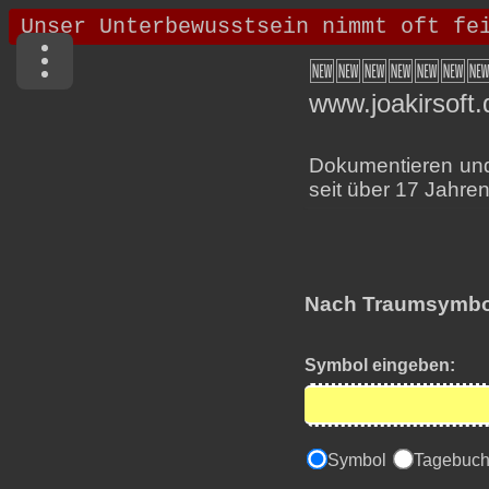
🆕🆕🆕🆕🆕🆕
www.joakirsoft.
Dokumentieren und 
seit über 17 Jahren
Nach Traumsymbo
Symbol eingeben:
Symbol
Tagebuc