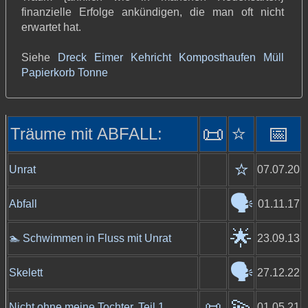
finanzielle Erfolge ankündigen, die man oft nicht
erwartet hat.
Siehe
Dreck
Eimer
Kehricht
Komposthaufen
Müll
Papierkorb
Tonne
📜
⭐️
📅
Träume mit ABFALL:
⭐️
Unrat
07.07.20
🗣️
Abfall
01.11.17
🌟
🏊️ Schwimmen in Fluss mit Unrat
23.09.13
🗣️
Skelett
27.12.22
💫
📜
Nicht ohne meine Tochter, Teil 1
01.05.21