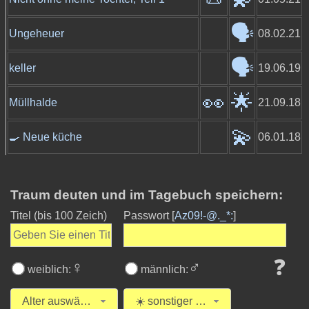
🗣️
Ungeheuer
08.02.21
🗣️
keller
19.06.19
👀
🌟
Müllhalde
21.09.18
💫
🍳 Neue küche
06.01.18
Traum deuten und im Tagebuch speichern:
Titel
(bis 100 Zeich)
Passwort [
Az09!-@._*:
]
❓
♀
♂
weiblich:
männlich:
Alter auswählen
☀️ sonstiger Traum